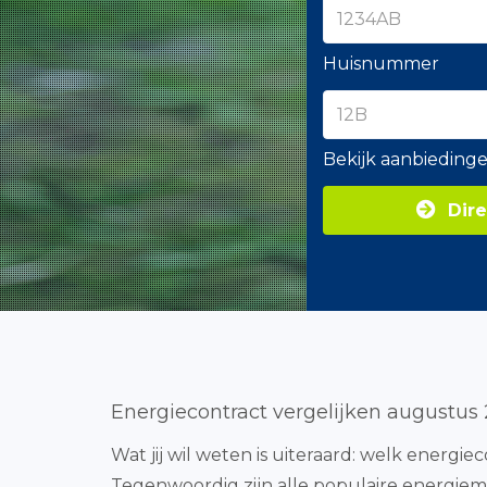
Huisnummer
Bekijk aanbieding
Dire
Energiecontract vergelijken augustus
Wat jij wil weten is uiteraard: welk energi
Tegenwoordig zijn alle populaire energiemaa