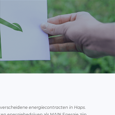
it verscheidene
energiecontracten in Haps
.
eten energiebedrijven als MAIN Energie zijn