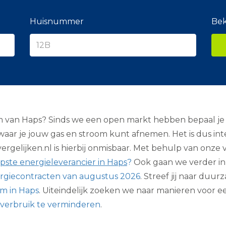
e
r
a
Huisnummer
Bek
n
c
i
e
r
om van Haps? Sinds we een open markt hebben bepaal je 
 waar je jouw gas en stroom kunt afnemen. Het is dus in
gelijken.nl is hierbij onmisbaar. Met behulp van onze 
pste energieleverancier in Haps
?
Ook gaan we verder in
rgiecontracten van augustus 2026
. Streef jij naar duu
om in Haps
. Uiteindelijk zoeken we naar manieren voor e
verbruik te verminderen
.