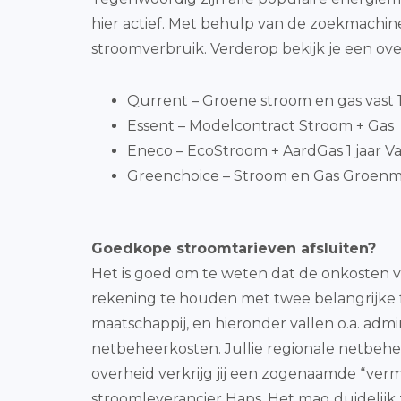
hier actief. Met behulp van de zoekmachin
stroomverbruik. Verderop bekijk je een ove
Qurrent – Groene stroom en gas vast 1 
Essent – Modelcontract Stroom + Gas
Eneco – EcoStroom + AardGas 1 jaar Va
Greenchoice – Stroom en Gas Groenmi
Goedkope stroomtarieven afsluiten?
Het is goed om te weten dat de onkosten voo
rekening te houden met twee belangrijke fac
maatschappij, en hieronder vallen o.a. adm
netbeheerkosten. Jullie regionale netbehee
overheid verkrijg jij een zogenaamde “ve
stroomleverancier Haps. Het mag duidelijk z