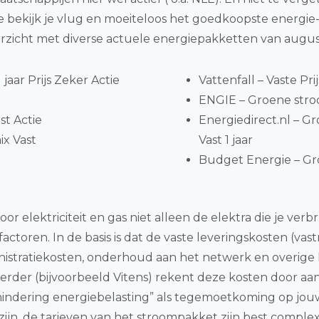
e bekijk je vlug en moeiteloos het goedkoopste energi
rzicht met diverse actuele energiepakketten van august
jaar Prijs Zeker Actie
Vattenfall – Vaste Pri
ENGIE – Groene stroo
st Actie
Energiedirect.nl – 
x Vast
Vast 1 jaar
Budget Energie – Gro
r elektriciteit en gas niet alleen de elektra die je ver
toren. In de basis is dat de vaste leveringskosten (vast
inistratiekosten, onderhoud aan het netwerk en overige 
rder (bijvoorbeeld Vitens) rekent deze kosten door aan 
rmindering energiebelasting” als tegemoetkoming op jo
ijn, de tarieven van het stroompakket zijn best complex. 