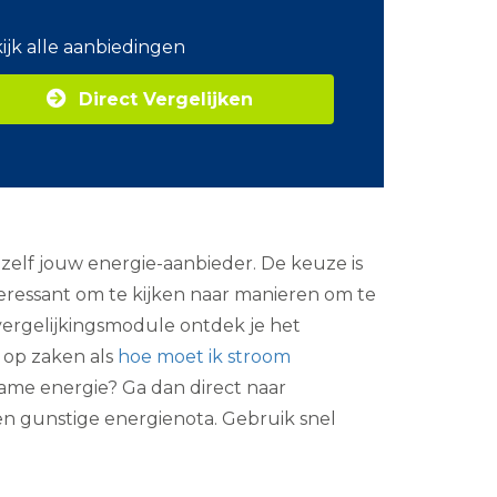
o
m
ijk alle aanbiedingen
Z
a
Direct Vergelijken
k
e
l
i
j
k
e
e
zelf jouw energie-aanbieder. De keuze is
n
e
teressant om te kijken naar manieren om te
r
vergelijkingsmodule ontdek je het
g
i
 op zaken als
hoe moet ik stroom
e
rzame energie? Ga dan direct naar
en gunstige energienota. Gebruik snel