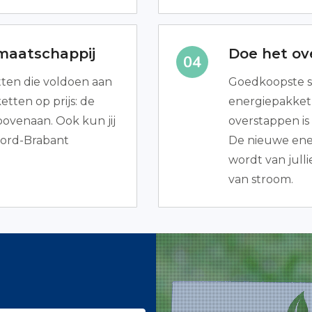
maatschappij
Doe het ove
tten die voldoen aan
Goedkoopste s
tten op prijs: de
energiepakket 
ovenaan. Ook kun jij
overstappen is
oord-Brabant
De nieuwe ener
wordt van jullie
van stroom.