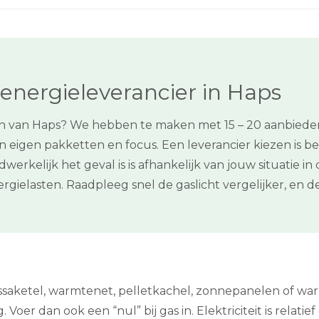
energieleverancier in Haps
n van Haps? We hebben te maken met 15 – 20 aanbieders
 eigen pakketten en focus. Een leverancier kiezen is best
dwerkelijk het geval is is afhankelijk van jouw situatie 
gielasten. Raadpleeg snel de gaslicht vergelijker, en
assaketel, warmtenet, pelletkachel, zonnepanelen of w
g. Voer dan ook een “nul” bij gas in. Elektriciteit is rel