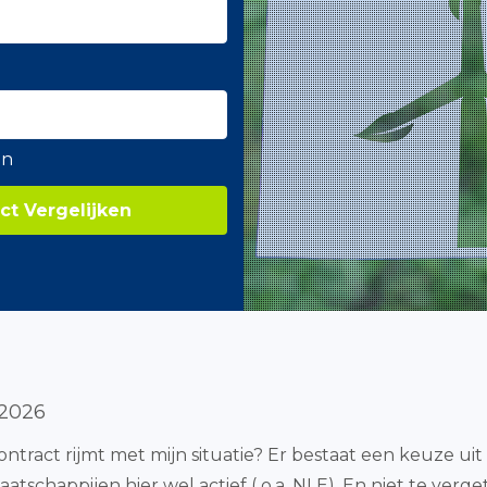
en
ct Vergelijken
 2026
econtract rijmt met mijn situatie? Er bestaat een keuze u
tschappijen hier wel actief ( o.a. NLE). En niet te verg