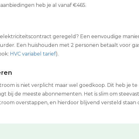
m aanbiedingen heb je al vanaf €465.
g elektriciteitscontract geregeld? Een eenvoudige manie
urder. Een huishouden met 2 personen betaalt voor gas
ook:
HVC variabel tarief
).
eren
troom is niet verplicht maar wel goedkoop. Dit heb je t
gt bij de meeste abonnementen. Het is slim om steevast 
stroom overstappen, en hierdoor blijvend versteld staa