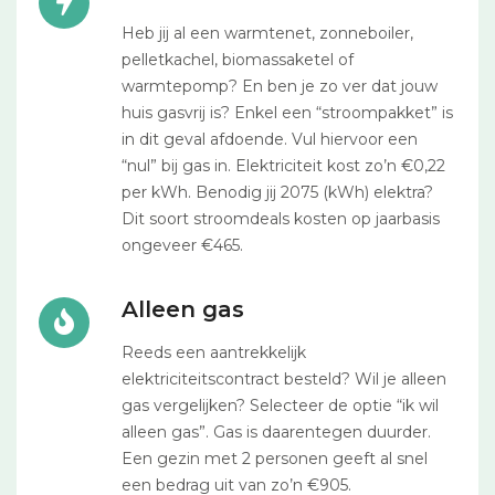
Heb jij al een warmtenet, zonneboiler,
pelletkachel, biomassaketel of
warmtepomp? En ben je zo ver dat jouw
huis gasvrij is? Enkel een “stroompakket” is
in dit geval afdoende. Vul hiervoor een
“nul” bij gas in. Elektriciteit kost zo’n €0,22
per kWh. Benodig jij 2075 (kWh) elektra?
Dit soort stroomdeals kosten op jaarbasis
ongeveer €465.
Alleen gas
Reeds een aantrekkelijk
elektriciteitscontract besteld? Wil je alleen
gas vergelijken? Selecteer de optie “ik wil
alleen gas”. Gas is daarentegen duurder.
Een gezin met 2 personen geeft al snel
een bedrag uit van zo’n €905.