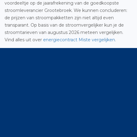
voordeeltje op de jaarafrekening van de goedkoopste
stroomleverancier Grootebroek. We kunnen concluderen:
de prijzen van stroompakketten zijn niet altijd even
transparant. Op basis van de stroomvergelijker kun je de
stroomtarieven van augustus 2026 meteen vergelijken.
Vind alles uit over
energiecontract Miste vergelijken
.