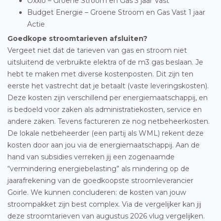
Oxxio – Groene Stroom en Gas 3 jaar Vast
Budget Energie – Groene Stroom en Gas Vast 1 jaar
Actie
Goedkope stroomtarieven afsluiten?
Vergeet niet dat de tarieven van gas en stroom niet
uitsluitend de verbruikte elektra of de m3 gas beslaan. Je
hebt te maken met diverse kostenposten. Dit zijn ten
eerste het vastrecht dat je betaalt (vaste leveringskosten).
Deze kosten zijn verschillend per energiemaatschappij, en
is bedoeld voor zaken als administratiekosten, service en
andere zaken. Tevens factureren ze nog netbeheerkosten.
De lokale netbeheerder (een partij als WML) rekent deze
kosten door aan jou via de energiemaatschappij. Aan de
hand van subsidies verreken jij een zogenaamde
“vermindering energiebelasting” als mindering op de
jaarafrekening van de goedkoopste stroomleverancier
Goirle. We kunnen concluderen: de kosten van jouw
stroompakket zijn best complex. Via de vergelijker kan jij
deze stroomtarieven van augustus 2026 vlug vergelijken.