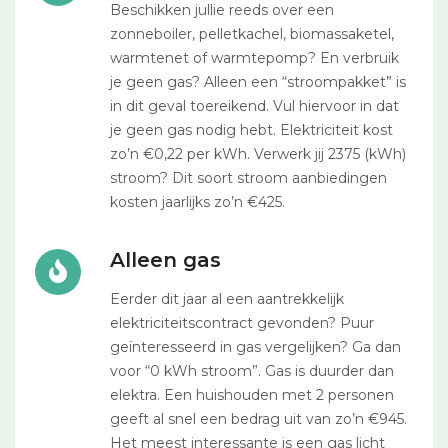
Beschikken jullie reeds over een
zonneboiler, pelletkachel, biomassaketel,
warmtenet of warmtepomp? En verbruik
je geen gas? Alleen een “stroompakket” is
in dit geval toereikend. Vul hiervoor in dat
je geen gas nodig hebt. Elektriciteit kost
zo’n €0,22 per kWh. Verwerk jij 2375 (kWh)
stroom? Dit soort stroom aanbiedingen
kosten jaarlijks zo’n €425.
Alleen gas
Eerder dit jaar al een aantrekkelijk
elektriciteitscontract gevonden? Puur
geïnteresseerd in gas vergelijken? Ga dan
voor “0 kWh stroom”. Gas is duurder dan
elektra. Een huishouden met 2 personen
geeft al snel een bedrag uit van zo’n €945.
Het meest interessante is een gas licht