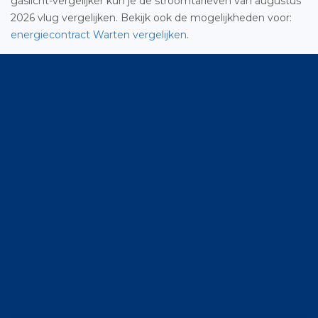
gaslicht-vergelijker kun je de stroomtarieven van augustus
2026 vlug vergelijken. Bekijk ook de mogelijkheden voor:
energiecontract Warten vergelijken
.