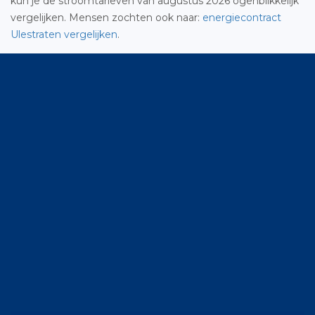
kun je de stroomtarieven van augustus 2026 ogenblikkelijk
vergelijken. Mensen zochten ook naar:
energiecontract
Ulestraten vergelijken
.