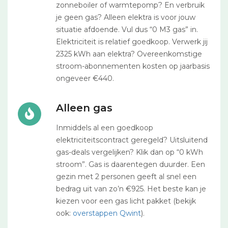
zonneboiler of warmtepomp? En verbruik
je geen gas? Alleen elektra is voor jouw
situatie afdoende. Vul dus “0 M3 gas” in.
Elektriciteit is relatief goedkoop. Verwerk jij
2325 kWh aan elektra? Overeenkomstige
stroom-abonnementen kosten op jaarbasis
ongeveer €440.
Alleen gas
Inmiddels al een goedkoop
elektriciteitscontract geregeld? Uitsluitend
gas-deals vergelijken? Klik dan op “0 kWh
stroom”. Gas is daarentegen duurder. Een
gezin met 2 personen geeft al snel een
bedrag uit van zo’n €925. Het beste kan je
kiezen voor een gas licht pakket (bekijk
ook:
overstappen Qwint
).