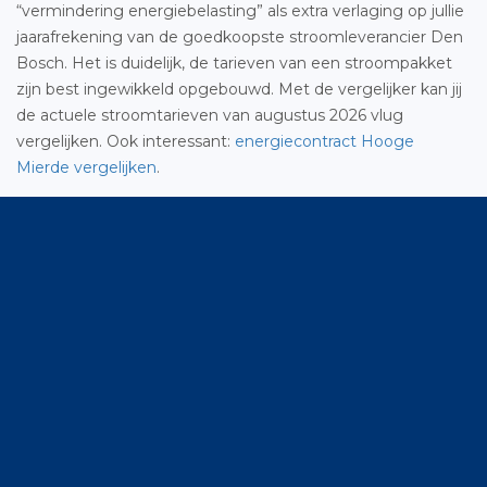
“vermindering energiebelasting” als extra verlaging op jullie
jaarafrekening van de goedkoopste stroomleverancier Den
Bosch. Het is duidelijk, de tarieven van een stroompakket
zijn best ingewikkeld opgebouwd. Met de vergelijker kan jij
de actuele stroomtarieven van augustus 2026 vlug
vergelijken. Ook interessant:
energiecontract Hooge
Mierde vergelijken
.