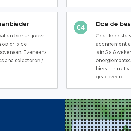
aanbieder
Doe de best
 vallen binnen jouw
Goedkoopste s
op prijs: de
abonnement aan
bovenaan. Eveneens
is in 5 a 6 we
iesland selecteren /
energiemaatsch
hiervoor niet v
geactiveerd.