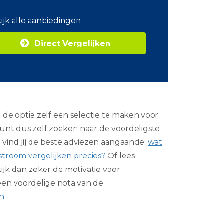
o
m
ijk alle aanbiedingen
Z
a
Direct Vergelijken
k
e
l
i
j
k
e
e
de optie zelf een selectie te maken voor
n
e
kunt dus zelf zoeken naar de voordeligste
r
 vind jij de beste adviezen aangaande:
wat
g
i
stroom vergelijken precies?
Of lees
e
ekijk dan zeker de motivatie voor
 een voordelige nota van de
en
.