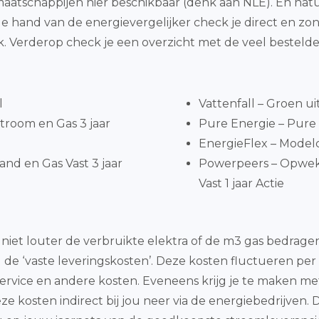
maatschappijen hier beschikbaar (denk aan NLE). En natu
de hand van de energievergelijker check je direct en 
Verderop check je een overzicht met de veel besteld
l
Vattenfall – Groen ui
troom en Gas 3 jaar
Pure Energie – Pure S
EnergieFlex – Model
nd en Gas Vast 3 jaar
Powerpeers – Opwe
Vast 1 jaar Actie
 niet louter de verbruikte elektra of de m3 gas bedrag
 de ‘vaste leveringskosten’. Deze kosten fluctueren pe
service en andere kosten. Eveneens krijg je te maken m
kosten indirect bij jou neer via de energiebedrijven. Doo