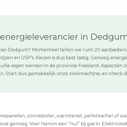
 energieleverancier in Dedgu
 van Dedgum? Momenteel tellen we ruim 20 aanbieders 
rijzen en USP’s. Kiezen is dus best lastig. Genoeg energ
 jullie eigen wensen in de provincie Friesland. Aspecten
n. Start dus gemakkelijk onze zoekmachine, en check
onnepanelen, zonneboiler, warmtenet, pelletkachel of w
 geval genoeg. Voer hierom een “nul” bij gas in. Elektricite