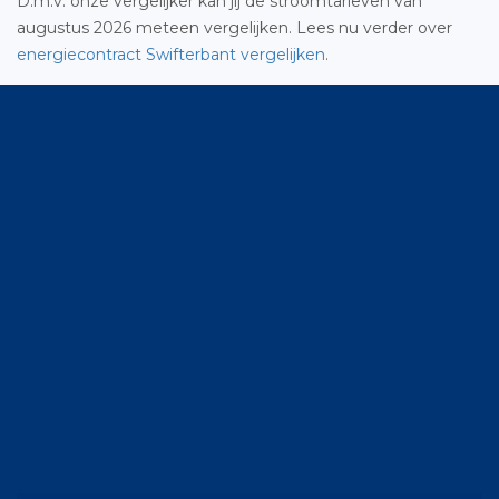
D.m.v. onze vergelijker kan jij de stroomtarieven van
augustus 2026 meteen vergelijken. Lees nu verder over
energiecontract Swifterbant vergelijken
.