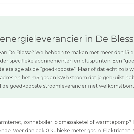
energieleverancier in De Bles
van De Blesse? We hebben te maken met meer dan 15 ene
 ieder specifieke abonnementen en pluspunten. Een “goe
de etalage als de “goedkoopste”. Maar of dat echt zo is 
adres en het m3 gas en kWh stroom dat je gebruikt heb
nd de goedkoopste stroomleverancier met welkomstbon
armtenet, zonneboiler, biomassaketel of warmtepomp? H
ldoende. Voer dan ook 0 kubieke meter gas in. Elektriciteit