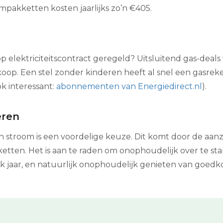
pakketten kosten jaarlijks zo’n €405.
elektriciteitscontract geregeld? Uitsluitend gas-deals
dkoop. Een stel zonder kinderen heeft al snel een gasrek
k interessant:
abonnementen van Energiedirect.nl
).
eren
n stroom is een voordelige keuze. Dit komt door de aan
etten. Het is aan te raden om onophoudelijk over te st
 jaar, en natuurlijk onophoudelijk genieten van goedk