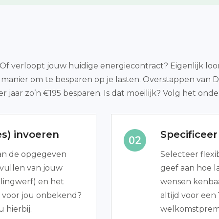
f verloopt jouw huidige energiecontract? Eigenlijk loon
de manier om te besparen op je lasten. Overstappen van
er jaar zo’n €195 besparen. Is dat moeilijk? Volg het on
s) invoeren
Specificee
 van de opgegeven
Selecteer flexi
invullen van jouw
geef aan hoe l
lingwerf) en het
wensen kenbaar 
t voor jou onbekend?
altijd voor een
 hierbij.
welkomstpremi