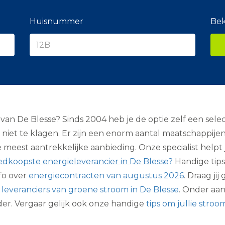
e
r
a
Huisnummer
Bek
n
c
i
e
r
n De Blesse? Sinds 2004 heb je de optie zelf een sele
niet te klagen. Er zijn een enorm aantal maatschappije
st aantrekkelijke aanbieding. Onze specialist helpt jou 
edkoopste energieleverancier in De Blesse
?
Handige tips 
fo over
energiecontracten van augustus 2026
. Draag ji
r
leveranciers van groene stroom in De Blesse
. Onder aan
er. Vergaar gelijk ook onze handige
tips om jullie stro