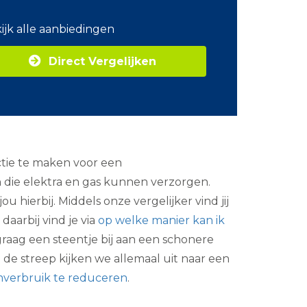
o
m
ijk alle aanbiedingen
Z
a
Direct Vergelijken
k
e
l
i
j
k
e
e
ctie te maken voor een
n
e
n die elektra en gas kunnen verzorgen.
r
hierbij. Middels onze vergelijker vind jij
g
i
daarbij vind je via
op welke manier kan ik
e
j graag een steentje bij aan een schonere
 de streep kijken we allemaal uit naar een
omverbruik te reduceren
.