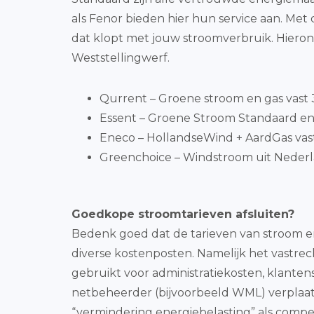
als Fenor bieden hier hun service aan. Me
dat klopt met jouw stroomverbruik. Hieron
Weststellingwerf.
Qurrent – Groene stroom en gas vast 3 
Essent – Groene Stroom Standaard en
Eneco – HollandseWind + AardGas vast
Greenchoice – Windstroom uit Nederla
Goedkope stroomtarieven afsluiten?
Bedenk goed dat de tarieven van stroom en
diverse kostenposten. Namelijk het vastrec
gebruikt voor administratiekosten, klanten
netbeheerder (bijvoorbeeld WML) verplaatst
“vermindering energiebelasting” als compen