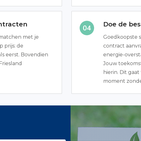
ntracten
Doe de best
e matchen met je
Goedkoopste s
 prijs: de
contract aanvr
s eerst. Bovendien
energie-overst
 Friesland
Jouw toekomsti
hierin. Dit gaa
moment zonder 