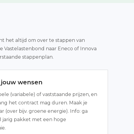
t het altijd om over te stappen van
 De Vastelastenbond naar Eneco of Innova
derstaande stappenplan.
r jouw wensen
bele (variabele) of vaststaande prijzen, en
ang het contract mag duren. Maak je
(over bijv. groene energie). Info: ga
 1 jarig pakket met een hoge
e.