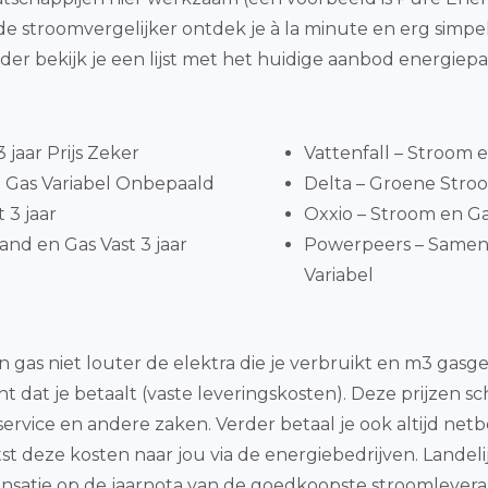
t de stroomvergelijker ontdek je à la minute en erg si
der bekijk je een lijst met het huidige aanbod energiep
jaar Prijs Zeker
Vattenfall – Stroom 
 Gas Variabel Onbepaald
Delta – Groene Stroom
 3 jaar
Oxxio – Stroom en G
nd en Gas Vast 3 jaar
Powerpeers – Same
Variabel
 gas niet louter de elektra die je verbruikt en m3 ga
ht dat je betaalt (vaste leveringskosten). Deze prijzen
service en andere zaken. Verder betaal je ook altijd ne
 deze kosten naar jou via de energiebedrijven. Landelij
satie op de jaarnota van de goedkoopste stroomleverancie