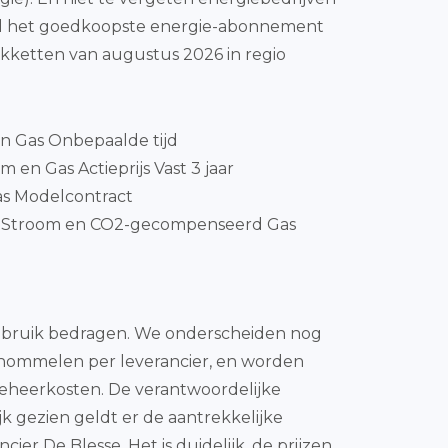
mpel het goedkoopste energie-abonnement
akketten van augustus 2026 in regio
en Gas Onbepaalde tijd
 en Gas Actieprijs Vast 3 jaar
as Modelcontract
nStroom en CO2-gecompenseerd Gas
sgebruik bedragen. We onderscheiden nog
 schommelen per leverancier, en worden
tbeheerkosten. De verantwoordelijke
k gezien geldt er de aantrekkelijke
r De Blesse. Het is duidelijk, de prijzen