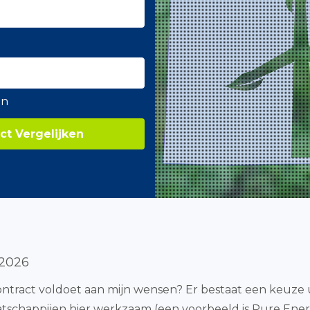
en
ct Vergelijken
 2026
contract voldoet aan mijn wensen? Er bestaat een keuze 
tschappijen hier werkzaam (een voorbeeld is Pure Energ