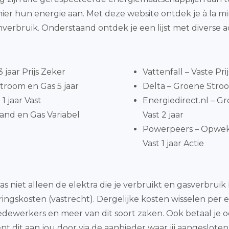
hier hun energie aan. Met deze website ontdek je à la 
rbruik. Onderstaand ontdek je een lijst met diverse 
jaar Prijs Zeker
Vattenfall – Vaste Pri
troom en Gas 5 jaar
Delta – Groene Stroom
1 jaar Vast
Energiedirect.nl – 
and en Gas Variabel
Vast 2 jaar
Powerpeers – Opwe
Vast 1 jaar Actie
gas niet alleen de elektra die je verbruikt en gasverbru
eringskosten (vastrecht). Dergelijke kosten wisselen pe
edewerkers en meer van dit soort zaken. Ook betaal je oo
nt dit aan jou door via de aanbieder waar jij aangesloten