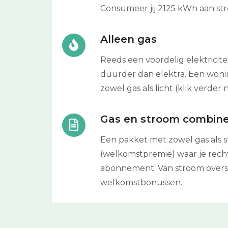
Consumeer jij 2125 kWh aan str
Alleen gas
Reeds een voordelig elektricitei
duurder dan elektra. Een woni
zowel gas als licht (klik verder 
Gas en stroom combin
Een pakket met zowel gas als st
(welkomstpremie) waar je recht
abonnement. Van stroom overst
welkomstbonussen.