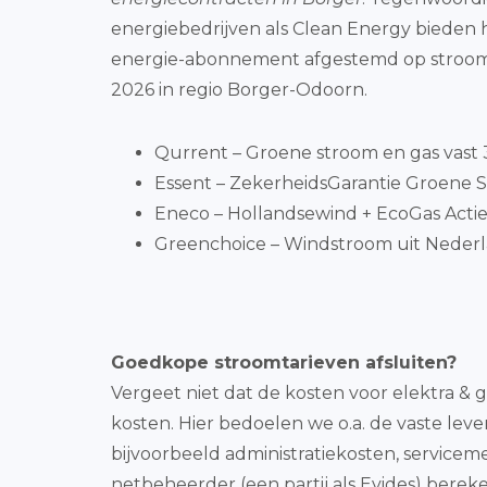
energiebedrijven als Clean Energy bieden 
energie-abonnement afgestemd op stroomve
2026 in regio Borger-Odoorn.
Qurrent – Groene stroom en gas vast 3 
Essent – ZekerheidsGarantie Groene S
Eneco – Hollandsewind + EcoGas Actie 
Greenchoice – Windstroom uit Nederl
Goedkope stroomtarieven afsluiten?
Vergeet niet dat de kosten voor elektra & 
kosten. Hier bedoelen we o.a. de vaste lev
bijvoorbeeld administratiekosten, servicem
netbeheerder (een partij als Evides) bereke