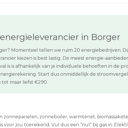
energieleverancier in Borger
rger? Momenteel tellen we ruim 20 energiebedrijven. Da
ancier kiezen is best lastig. De meest energie-aanbieders
val is is afhankelijk van je individuele behoeften in de
energierekening. Start dus onmiddellijk de stroomverge
tot maar liefst €290.
een zonnepanelen, zonneboiler, warmtenet, biomassake
s voor jou toereikend. Vul dus een “nul” bij gas in. Elektr