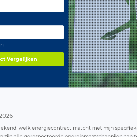
en
ct Vergelijken
 2026
sprekend: welk energiecontract matcht met mijn specifie
 zijn alle gerespecteerde energiemaatschappijen aan te