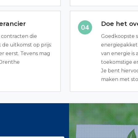
erancier
Doe het ov
e contracten die
Goedkoopste s
de uitkomst op prijs:
energiepakket 
r eerst. Tevens mag
van energie is
 Drenthe
toekomstige en
Je bent hiervoo
maken met sto