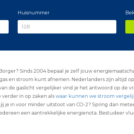
e
r
a
Huisnummer
Bek
n
c
i
e
r
ger? Sinds 2004 bepaal je zelf jouw energiemaatschappij.
gas en stroom kunt afnemen. Nederlanders zijn altijd op
n de gaslicht vergelijker vind je het antwoord op de v
verder in op zaken als
waar kunnen we stroom vergeli
t jij je in voor minder uitstoot van CO-2? Spring dan met
 iedereen een aantrekkelijke energienota. Bestudeer v