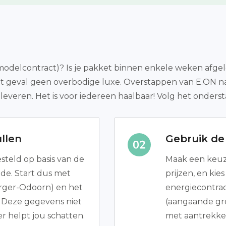
(modelcontract)? Is je pakket binnen enkele weken afge
 dat geval geen overbodige luxe. Overstappen van E.ON n
leveren. Het is voor iedereen haalbaar! Volg het onders
llen
Gebruik de 
teld op basis van de
Maak een keuze
de. Start dus met
prijzen, en kie
rger-Odoorn) en het
energiecontract
. Deze gegevens niet
(aangaande groe
r helpt jou schatten.
met aantrekkel