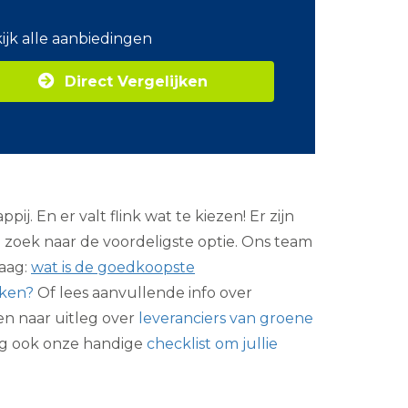
o
m
ijk alle aanbiedingen
Z
a
Direct Vergelijken
k
e
l
i
j
k
e
e
 En er valt flink wat te kiezen! Er zijn
n
e
 zoek naar de voordeligste optie. Ons team
r
raag:
wat is de goedkoopste
g
i
jken?
Of lees aanvullende info over
e
een naar uitleg over
leveranciers van groene
lug ook onze handige
checklist om jullie