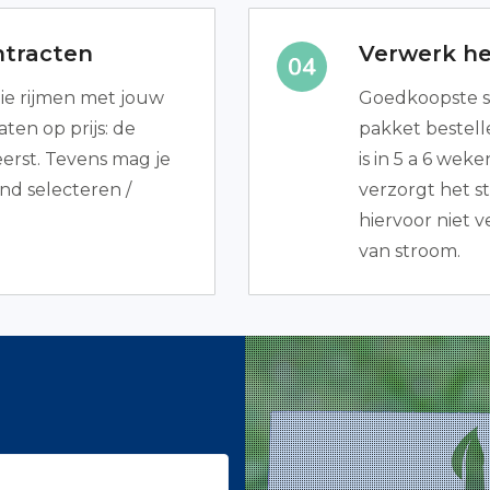
ntracten
Verwerk het
die rijmen met jouw
Goedkoopste s
ten op prijs: de
pakket bestelle
rst. Tevens mag je
is in 5 a 6 wek
and selecteren /
verzorgt het s
hiervoor niet v
van stroom.