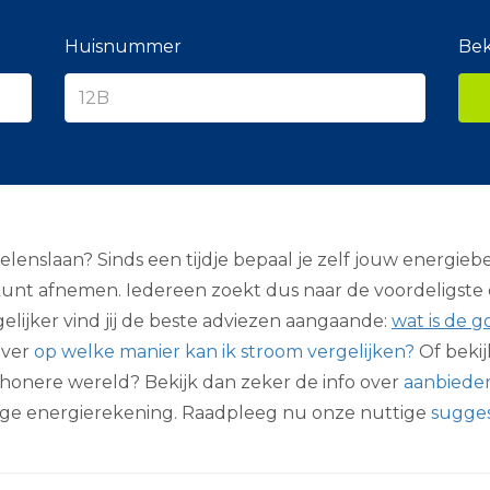
e
r
a
Huisnummer
Bek
n
c
i
e
r
enslaan? Sinds een tijdje bepaal je zelf jouw energiebed
 kunt afnemen. Iedereen zoekt dus naar de voordeligste 
elijker vind jij de beste adviezen aangaande:
wat is de 
over
op welke manier kan ik stroom vergelijken?
Of bekij
schonere wereld? Bekijk dan zeker de info over
aanbieder
lige energierekening. Raadpleeg nu onze nuttige
sugges