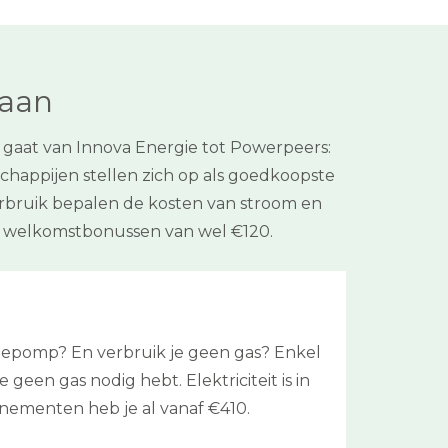
laan
t gaat van Innova Energie tot Powerpeers:
schappijen stellen zich op als goedkoopste
n verbruik bepalen de kosten van stroom en
et welkomstbonussen van wel €120.
mtepomp? En verbruik je geen gas? Enkel
 geen gas nodig hebt. Elektriciteit is in
nementen heb je al vanaf €410.