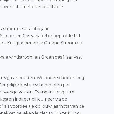
 overzicht met diverse actuele
js Stroom + Gas tot 3 jaar
Stroom en Gas variabel onbepaalde tijd
e – Kringloopenergie Groene Stroom en
ale windstroom en Groen gas 1 jaar vast
de m3 gas inhouden. We onderscheiden nog
 Dergelijke kosten schommelen per
 overige kosten. Eveneens krijg je te
sten indirect bij jou neer via de
” als voordeeltje op jouw jaarnota van de
kket bereken je niet zo 123 zelf. Door