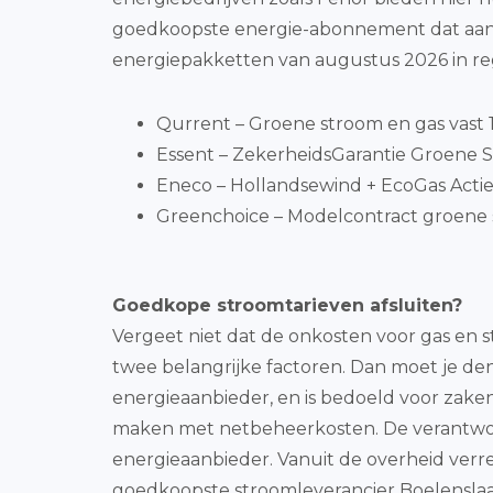
goedkoopste energie-abonnement dat aansl
energiepakketten van augustus 2026 in re
Qurrent – Groene stroom en gas vast 1 
Essent – ZekerheidsGarantie Groene St
Eneco – Hollandsewind + EcoGas Actie 
Greenchoice – Modelcontract groene 
Goedkope stroomtarieven afsluiten?
Vergeet niet dat de onkosten voor gas en
twee belangrijke factoren. Dan moet je de
energieaanbieder, en is bedoeld voor zaken 
maken met netbeheerkosten. De verantwoorde
energieaanbieder. Vanuit de overheid verr
goedkoopste stroomleverancier Boelenslaa