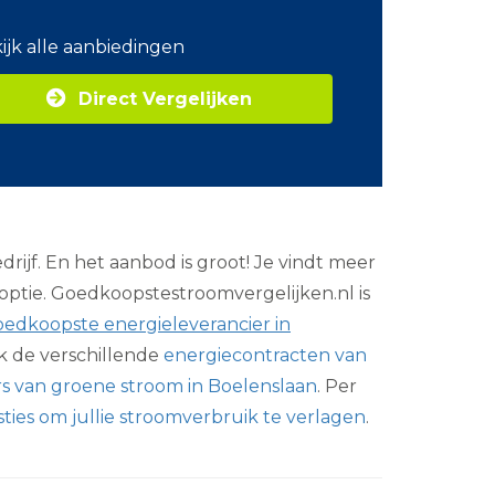
o
m
ijk alle aanbiedingen
Z
a
Direct Vergelijken
k
e
l
i
j
k
e
e
rijf. En het aanbod is groot! Je vindt meer
n
e
optie. Goedkoopstestroomvergelijken.nl is
r
goedkoopste energieleverancier in
g
i
k de verschillende
energiecontracten van
e
s van groene stroom in Boelenslaan
. Per
ties om jullie stroomverbruik te verlagen
.