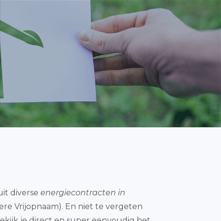
uit diverse
energiecontracten in
ere Vrijopnaam). En niet te vergeten
ekijk je direct en super eenvoudig het