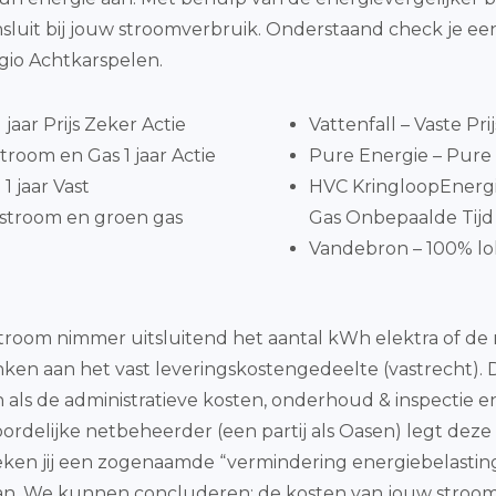
uit bij jouw stroomverbruik. Onderstaand check je een
gio Achtkarspelen.
jaar Prijs Zeker Actie
Vattenfall – Vaste Pri
room en Gas 1 jaar Actie
Pure Energie – Pure 
1 jaar Vast
HVC KringloopEnergi
stroom en groen gas
Gas Onbepaalde Tijd
Vandebron – 100% lok
 stroom nimmer uitsluitend het aantal kWh elektra of 
nken aan het vast leveringskostengedeelte (vastrecht).
als de administratieve kosten, onderhoud & inspectie en
lijke netbeheerder (een partij als Oasen) legt deze ko
eken jij een zogenaamde “vermindering energiebelasting
n. We kunnen concluderen: de kosten van jouw stroompa