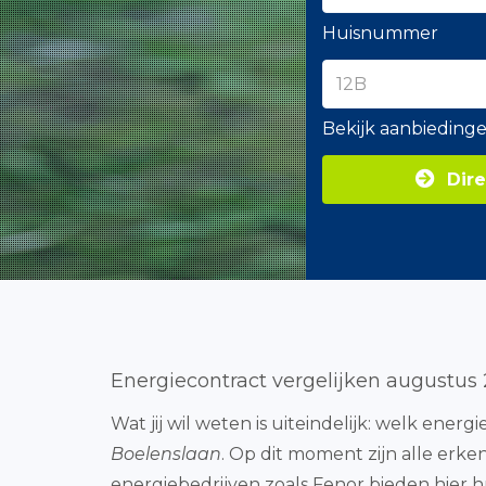
Huisnummer
Bekijk aanbieding
Dire
Energiecontract vergelijken augustus
Wat jij wil weten is uiteindelijk: welk energ
Boelenslaan
. Op dit moment zijn alle erk
energiebedrijven zoals Fenor bieden hier h