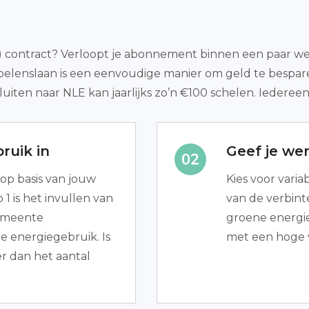
ct) contract? Verloopt je abonnement binnen een paar wek
Boelenslaan is een eenvoudige manier om geld te bespa
uiten naar NLE kan jaarlijks zo’n €100 schelen. Iederee
ruik in
Geef je we
op basis van jouw
Kies voor variab
1 is het invullen van
van de verbint
gemeente
groene energie).
e energiegebruik. Is
met een hoge 
r dan het aantal