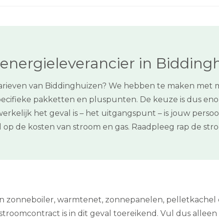
energieleverancier in Bidding
mtarieven van Biddinghuizen? We hebben te maken met m
pecifieke pakketten en pluspunten. De keuze is dus enorm
kelijk het geval is – het uitgangspunt – is jouw persoonl
ed op de kosten van stroom en gas. Raadpleeg rap de st
een zonneboiler, warmtenet, zonnepanelen, pelletkachel
stroomcontract is in dit geval toereikend. Vul dus alleen el