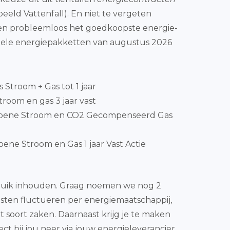
eeld Vattenfall). En niet te vergeten
p en probleemloos het goedkoopste energie-
ctuele energiepakketten van augustus 2026
js Stroom + Gas tot 1 jaar
room en gas 3 jaar vast
Groene Stroom en CO2 Gecompenseerd Gas
ene Stroom en Gas 1 jaar Vast Actie
erbruik inhouden. Graag noemen we nog 2
 kosten fluctueren per energiemaatschappij,
 soort zaken. Daarnaast krijg je te maken
t bij jou neer via jouw energieleverancier.