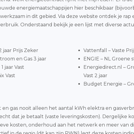
trouwde energiemaatschappijen hier beschikbaar (bijvoorb
 werkzaam in dit gebied. Via deze website ontdek je ra
verbruik. Onderstaand bekijk je een lijst met diverse a
jaar Prijs Zeker
Vattenfall – Vaste Pri
troom en Gas 3 jaar
ENGIE – NL Groene st
1 jaar Vast
Energiedirect.nl – 
x Vast
Vast 2 jaar
Budget Energie – Gro
eit en gas nooit alleen het aantal kWh elektra en gasv
trecht dat je betaalt (vaste leveringskosten). Dergelijke
tieve kosten, onderhoud aan het netwerk en meer van dit
 in de regio (dit kan zijn PWN) legt deze kosten indirec