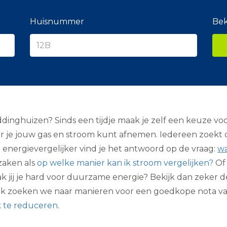
e
r
a
Huisnummer
Bek
n
c
i
e
r
dinghuizen? Sinds een tijdje maak je zelf een keuze voor
waar je jouw gas en stroom kunt afnemen. Iedereen zoek
de energievergelijker vind je het antwoord op de vraag:
wa
zaken als
op welke manier kan ik stroom vergelijken?
Of 
ak jij je hard voor duurzame energie? Bekijk dan zeke
lijk zoeken we naar manieren voor een goedkope nota v
k te reduceren
.