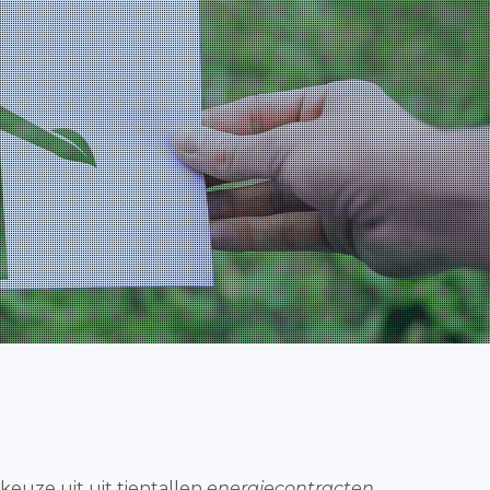
keuze uit uit tientallen
energiecontracten