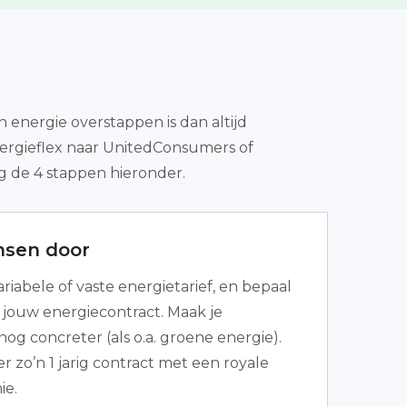
n energie overstappen is dan altijd
Energieflex naar UnitedConsumers of
g de 4 stappen hieronder.
nsen door
ariabele of vaste energietarief, en bepaal
n jouw energiecontract. Maak je
og concreter (als o.a. groene energie).
er zo’n 1 jarig contract met een royale
e.