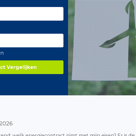
en
ct Vergelijken
 2026
end: welk energiecontract rijmt met mijn eisen? Er is de 