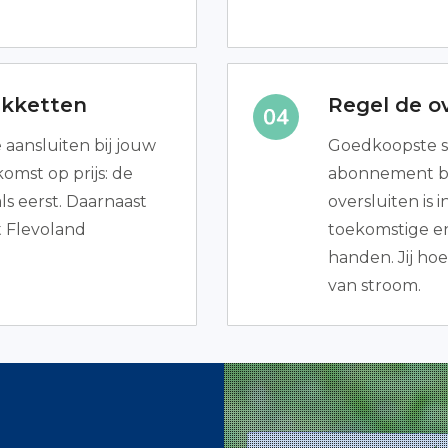
akketten
Regel de ov
e aansluiten bij jouw
Goedkoopste s
omst op prijs: de
abonnement bes
s eerst. Daarnaast
oversluiten is
t Flevoland
toekomstige en
handen. Jij hoef
van stroom.