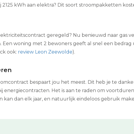
j 2125 kWh aan elektra? Dit soort stroompakketten kosten
elektriciteitscontract geregeld? Nu benieuwd naar gas ve
ra. Een woning met 2 bewoners geeft al snel een bedrag u
eck ook:
review Leon Zeewolde
).
eren
mcontract bespaart jou het meest. Dit heb je te danke
bij energiecontracten. Het is aan te raden om voortdurend
 kan dan elk jaar, en natuurlijk eindeloos gebruik ma