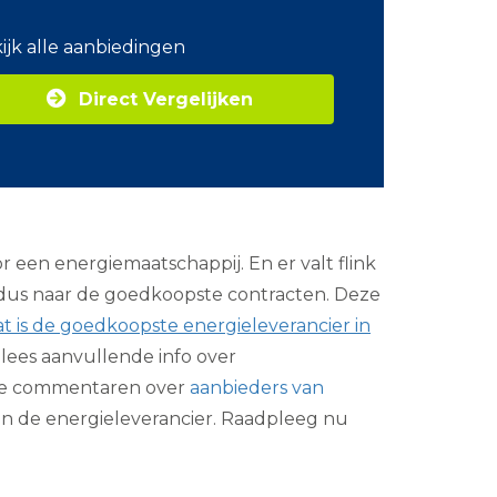
o
m
ijk alle aanbiedingen
Z
a
Direct Vergelijken
k
e
l
i
j
k
e
e
 een energiemaatschappij. En er valt flink
n
e
t dus naar de goedkoopste contracten. Deze
r
t is de goedkoopste energieleverancier in
g
i
lees aanvullende info over
e
r de commentaren over
aanbieders van
an de energieleverancier. Raadpleeg nu