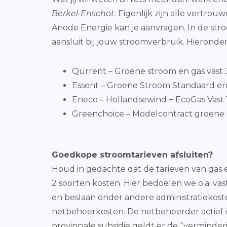
Berkel-Enschot
. Eigenlijk zijn alle vertr
Anode Energie kan je aanvragen. In de st
aansluit bij jouw stroomverbruik. Hieronder
Qurrent – Groene stroom en gas vast 3 
Essent – Groene Stroom Standaard en
Eneco – Hollandsewind + EcoGas Vast 1
Greenchoice – Modelcontract groene 
Goedkope stroomtarieven afsluiten?
Houd in gedachte dat de tarieven van gas e
2 soorten kosten. Hier bedoelen we o.a. vas
en beslaan onder andere administratiekost
netbeheerkosten. De netbeheerder actief i
provinciale subsidie geldt er de “verminde