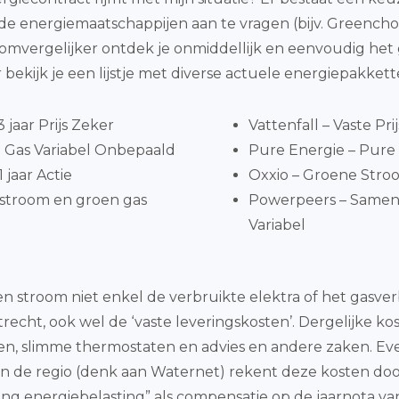
ouwde energiemaatschappijen aan te vragen (bijv. Greencho
roomvergelijker ontdek je onmiddellijk en eenvoudig h
 bekijk je een lijstje met diverse actuele energiepakket
jaar Prijs Zeker
Vattenfall – Vaste Pri
 Gas Variabel Onbepaald
Pure Energie – Pure 
 jaar Actie
Oxxio – Groene Stroo
stroom en groen gas
Powerpeers – Same
Variabel
n stroom niet enkel de verbruikte elektra of het gasve
trecht, ook wel de ‘vaste leveringskosten’. Dergelijke ko
en, slimme thermostaten en advies en andere zaken. Ev
n de regio (denk aan Waternet) rekent deze kosten door
ring energiebelasting” als compensatie op de jaarnota 