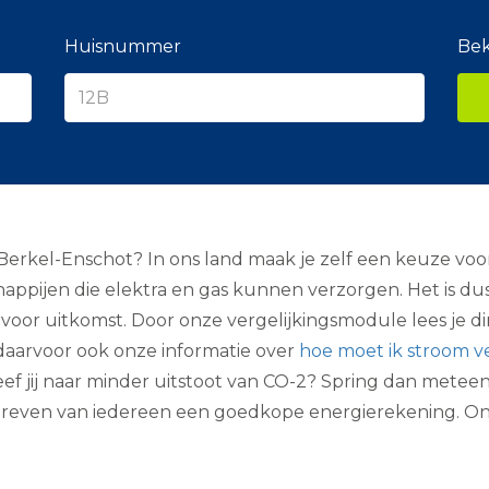
e
r
a
Huisnummer
Bek
n
c
i
e
r
kel-Enschot? In ons land maak je zelf een keuze voor e
happijen die elektra en gas kunnen verzorgen. Het is du
ervoor uitkomst. Door onze vergelijkingsmodule lees je d
daarvoor ook onze informatie over
hoe moet ik stroom v
reef jij naar minder uitstoot van CO-2? Spring dan metee
et streven van iedereen een goedkope energierekening. 