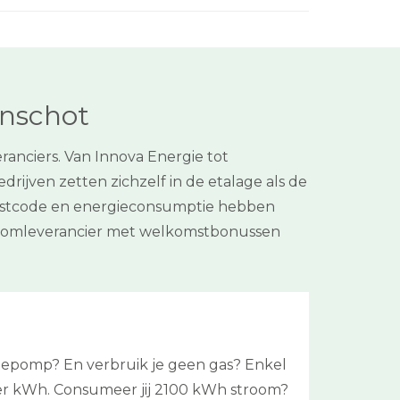
Enschot
anciers. Van Innova Energie tot
drijven zetten zichzelf in de etalage als de
 postcode en energieconsumptie hebben
stroomleverancier met welkomstbonussen
mtepomp? En verbruik je geen gas? Enkel
22 per kWh. Consumeer jij 2100 kWh stroom?