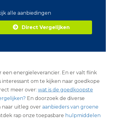
o
m
ijk alle aanbiedingen
Z
a
Direct Vergelijken
k
e
l
i
j
k
e
e
en energieleverancier. En er valt flink
n
e
s interessant om te kijken naar goedkope
r
irect meer over:
wat is de goedkoopste
g
i
ergelijken?
En doorzoek de diverse
e
n naar uitleg over
aanbieders van groene
Ontdek rap onze toepasbare
hulpmiddelen