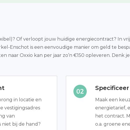
exibel)? Of verloopt jouw huidige energiecontract? In vri
erkel-Enschot is een eenvoudige manier om geld te bes
ten naar Oxxio kan per jaar zo’n €150 opleveren. Denk j
nt
Specificee
rong in locatie en
Maak een keuze
je vestigingsadres
energietarief,
ing van
het contract. 
niet bij de hand?
o.a. groene ene