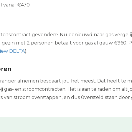
l vanaf €470.
iciteitscontract gevonden? Nu benieuwd naar gas vergeli
n gezin met 2 personen betaalt voor gas al gauw €960. P
view DELTA
).
eren
erancier afnemen bespaart jou het meest. Dat heeft te 
ij gas- en stroomcontracten. Het is aan te raden om altij
ks van stroom overstappen, en dus 0versteld staan door