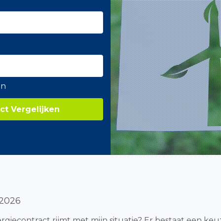
en
ct Vergelijken
 2026
nergiecontract rijmt met mijn situatie? Er bestaat een ke