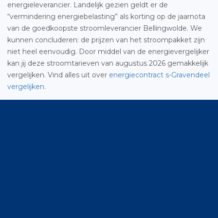
energieleverancier. Landelijk gezien geldt er de
“vermindering energiebelasting” als korting op de jaarnota
van de goedkoopste stroomleverancier Bellingwolde. We
kunnen concluderen: de prijzen van het stroompakket zijn
niet heel eenvoudig. Door middel van de energievergelijker
kan jij deze stroomtarieven van augustus 2026 gemakkelijk
vergelijken. Vind alles uit over
energiecontract s-Gravendeel
vergelijken
.