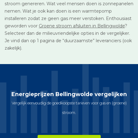
stroom genereren. Wat veel mensen doen is zonnepanelen
nemen. Wat je ook kan doen is een warmtepomp
installeren zodat ze geen gas meer verstoken. Enthousiast
geworden voor
Groene stroom afsluiten in Bellingwolde
?
Selecteer dan de milieuvriendelijke opties in de vergelijker.
Je vind dan op 1 pagina de “duurzaamste” leveranciers (ook
zakelijk).
Energieprijzen Bellingwolde vergelijken
Vergelijk eenvoudig de goedkoopste tarieven voor gas en (groene)
stroom.