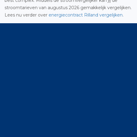
best complex. Middels de stroomvergelijker kan jij de
stroomtarieven van augustus 2026 gemakkelijk vergelijken.
Lees nu verder over
energiecontract Rilland vergelijken
.