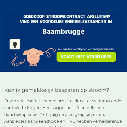
Kan ik gemakkelijk besparen op stroom?
Er zijn veel mogelijkheden om je elektriciteitsverbruik onder
controle te krijgen. Een suggestie is “een efficiënte
douchekop kopen” of tijdig de afzuigkap uitzetten.
Aanbieders als Greenchoice en HVC hebben verhelderende