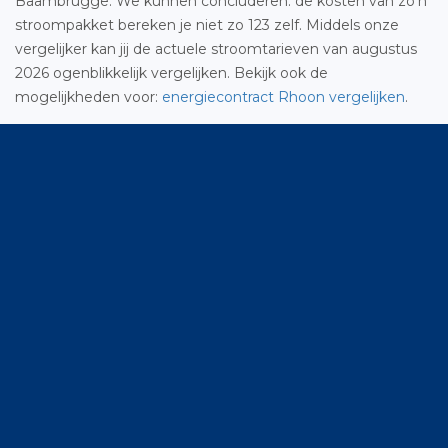
Baambrugge. We kunnen concluderen: de kosten van zo’n
stroompakket bereken je niet zo 123 zelf. Middels onze
vergelijker kan jij de actuele stroomtarieven van augustus
2026 ogenblikkelijk vergelijken. Bekijk ook de
mogelijkheden voor:
energiecontract Rhoon vergelijken
.