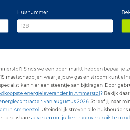
e
r
a
Huisnummer
Bek
n
c
i
e
r
mmerstol? Sinds we een open markt hebben bepaal je ze
n 15 maatschappijen waar je jouw gas en stroom kunt afn
ecialist kan hier een steentje aan bijdragen. Door gebr
edkoopste energieleverancier in Ammerstol
?
Bekijk daar
energiecontracten van augustus 2026
. Streef jij naar 
room in Ammerstol
. Uiteindelijk streven alle huishoudens
ze toepasbare
adviezen om jullie stroomverbruik te min