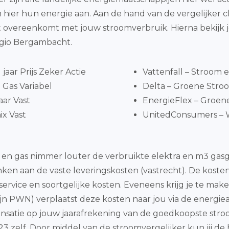
n hier hun energie aan. Aan de hand van de vergelijker
vereenkomt met jouw stroomverbruik. Hierna bekijk je 
egio Bergambacht.
jaar Prijs Zeker Actie
Vattenfall – Stroom 
Gas Variabel
Delta – Groene Stroo
aar Vast
EnergieFlex – Groene
x Vast
UnitedConsumers – W
eit en gas nimmer louter de verbruikte elektra en m3 g
ken aan de vaste leveringskosten (vastrecht). De kosten
, service en soortgelijke kosten. Eveneens krijg je te m
n PWN) verplaatst deze kosten naar jou via de energieaan
nsatie op jouw jaarafrekening van de goedkoopste stroom
23 zelf. Door middel van de stroomvergelijker kun jij d