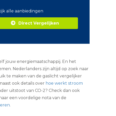
o
m
ijk alle aanbiedingen
Z
a
Direct Vergelijken
k
e
l
i
j
k
e
e
lf jouw energiemaatschappij. En het
n
e
emen. Nederlanders zijn altijd op zoek naar
r
uik te maken van de gaslicht vergelijker
g
i
naast ook details over
hoe werkt stroom
e
minder uitstoot van CO-2? Check dan ook
 naar een voordelige nota van de
deren
.