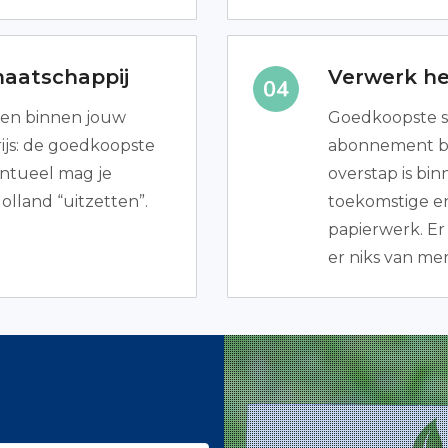
maatschappij
Verwerk he
llen binnen jouw
Goedkoopste s
ijs: de goedkoopste
abonnement bes
ntueel mag je
overstap is bi
olland “uitzetten”.
toekomstige en
papierwerk. Er 
er niks van me