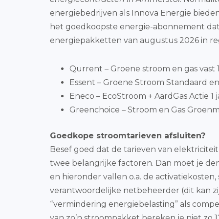
energiebedrijven als Innova Energie biede
het goedkoopste energie-abonnement dat o
energiepakketten van augustus 2026 in r
Qurrent – Groene stroom en gas vast 1 
Essent – Groene Stroom Standaard en 
Eneco – EcoStroom + AardGas Actie 1 j
Greenchoice – Stroom en Gas Groenmi
Goedkope stroomtarieven afsluiten?
Besef goed dat de tarieven van elektricit
twee belangrijke factoren. Dan moet je den
en hieronder vallen o.a. de activatiekosten
verantwoordelijke netbeheerder (dit kan zij
“vermindering energiebelasting” als compe
van zo’n stroompakket bereken je niet zo 1