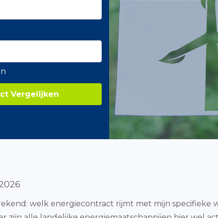
en
ct Vergelijken
 2026
prekend: welk energiecontract rijmt met mijn specifieke w
er zijn alle landelijke energiemaatschappijen hier wel a