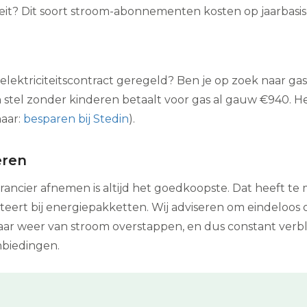
citeit? Dit soort stroom-abonnementen kosten op jaarbasi
 elektriciteitscontract geregeld? Ben je op zoek naar gas
n stel zonder kinderen betaalt voor gas al gauw €940. H
naar:
besparen bij Stedin
).
eren
erancier afnemen is altijd het goedkoopste. Dat heeft 
ert bij energiepakketten. Wij adviseren om eindeloos ov
aar weer van stroom overstappen, en dus constant ver
nbiedingen.