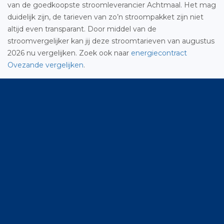
van de goedkoopste stroomleverancier Achtmaal. Het mag
duidelijk zijn, de tarieven van zo’n stroompakket zijn niet
altijd even transparant. Door middel van de
stroomvergelijker kan jij deze stroomtarieven van augustus
2026 nu vergelijken. Zoek ook naar
energiecontract
Ovezande vergelijken
.