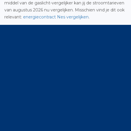
middel van de gaslicht-vergelijker kan jij de stroomtarieven
van augustus 2026 nu vergelijken. Misschien vind je dit ook
relevant:
energiecontract Nes vergelijken
.