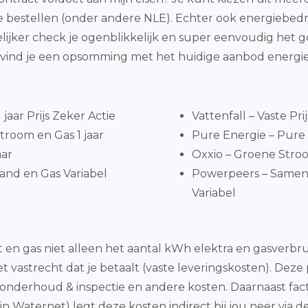
e bestellen (onder andere NLE). Echter ook energiebedr
elijker check je ogenblikkelijk en super eenvoudig he
p vind je een opsomming met het huidige aanbod energi
jaar Prijs Zeker Actie
Vattenfall – Vaste Pri
troom en Gas 1 jaar
Pure Energie – Pure 
aar
Oxxio – Groene Stroo
and en Gas Variabel
Powerpeers – Same
Variabel
eit en gas niet alleen het aantal kWh elektra en gasver
vastrecht dat je betaalt (vaste leveringskosten). Deze 
onderhoud & inspectie en andere kosten. Daarnaast fa
n Waternet) legt deze kosten indirect bij jou neer via 