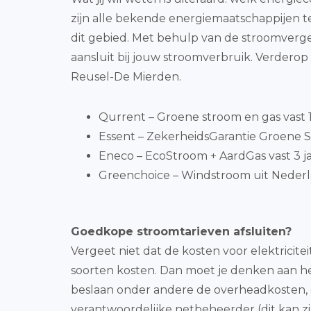
zijn alle bekende energiemaatschappijen t
dit gebied. Met behulp van de stroomverg
aansluit bij jouw stroomverbruik. Verdero
Reusel-De Mierden.
Qurrent – Groene stroom en gas vast 1 
Essent – ZekerheidsGarantie Groene S
Eneco – EcoStroom + AardGas vast 3 j
Greenchoice – Windstroom uit Nederl
Goedkope stroomtarieven afsluiten?
Vergeet niet dat de kosten voor elektricit
soorten kosten. Dan moet je denken aan het 
beslaan onder andere de overheadkosten, 
verantwoordelijke netbeheerder (dit kan zij