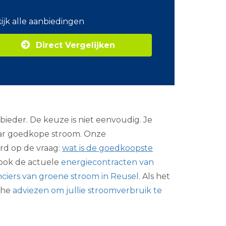
o
m
ijk alle aanbiedingen
Z
a
Direct Vergelijken
k
e
l
i
j
k
e
e
bieder. De keuze is niet eenvoudig. Je
n
e
aar goedkope stroom. Onze
r
rd op de vraag:
wat is de goedkoopste
g
i
ook de actuele
energiecontracten van
e
nciers van groene stroom in Reusel
. Als het
che
adviezen om jullie stroomverbruik te