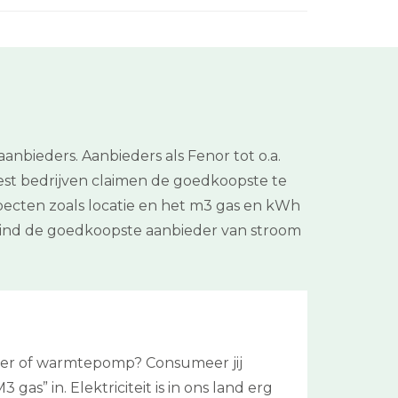
bieders. Aanbieders als Fenor tot o.a.
est bedrijven claimen de goedkoopste te
Aspecten zoals locatie en het m3 gas en kWh
 vind de goedkoopste aanbieder van stroom
iler of warmtepomp? Consumeer jij
as” in. Elektriciteit is in ons land erg