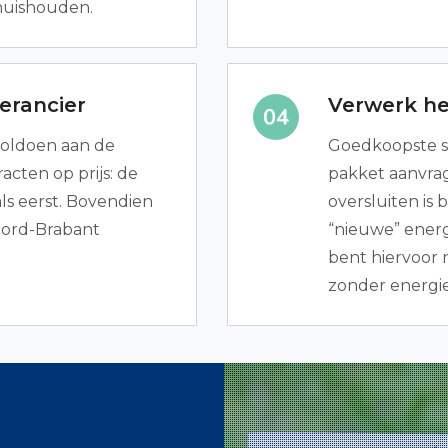
 huishouden.
erancier
Verwerk het
 voldoen aan de
Goedkoopste s
acten op prijs: de
pakket aanvrag
s eerst. Bovendien
oversluiten is
Noord-Brabant
“nieuwe” energi
bent hiervoor n
zonder energie