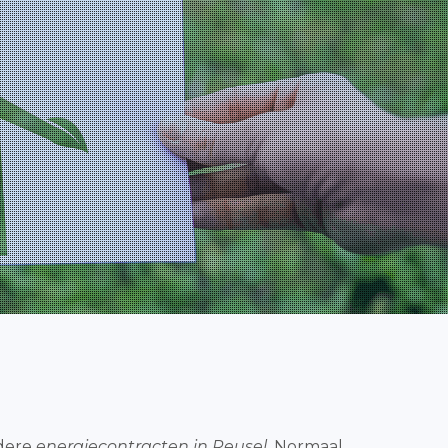
rdere
energiecontracten in Reusel
. Normaal