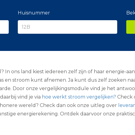
e
r
a
Huisnummer
Bek
n
c
i
e
r
In ons land kiest iedereen zelf zijn of haar energie-aan
gas en stroom kunt afnemen. Ja kunt dus zelf zoeken n
arde. Door onze vergelijkingsmodule vind je het antwoo
daarbij vind je via
hoe werkt stroom vergelijken?
Check 
 schonere wereld? Check dan ook onze uitleg over
levera
unstige energierekening. Ontdek daarvoor onze praktis