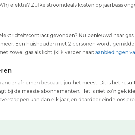
kWh) elektra? Zulke stroomdeals kosten op jaarbasis ong
lektriciteitscontract gevonden? Nu benieuwd naar gas ve
wat meer. Een huishouden met 2 personen wordt gemidd
t zowel gas als licht (klik verder naar:
aanbiedingen va
eren
rancier afnemen bespaart jou het meest. Dit is het resu
gt bij de meeste abonnementen. Het is niet zo’n gek idee
verstappen kan dan elk jaar, en daardoor eindeloos pr