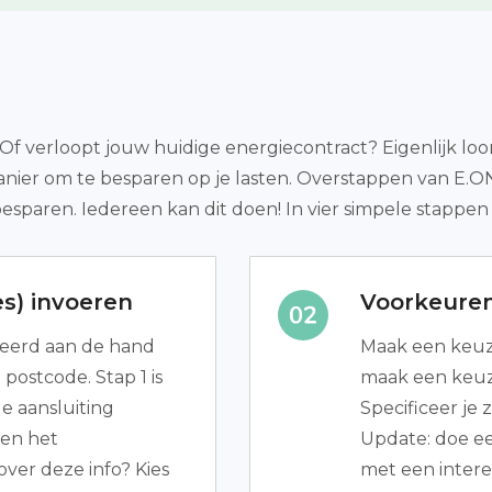
f verloopt jouw huidige energiecontract? Eigenlijk loon
anier om te besparen op je lasten. Overstappen van E.O
sparen. Iedereen kan dit doen! In vier simpele stappen
s) invoeren
Voorkeure
leerd aan de hand
Maak een keuze
postcode. Stap 1 is
maak een keuze
de aansluiting
Specificeer je 
en het
Update: doe ee
over deze info? Kies
met een intere