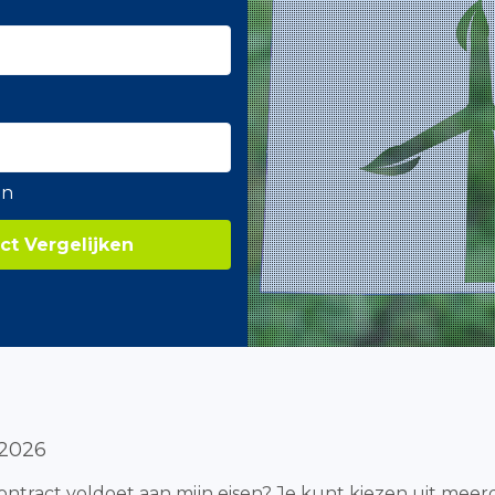
en
ct Vergelijken
 2026
econtract voldoet aan mijn eisen? Je kunt kiezen uit mee