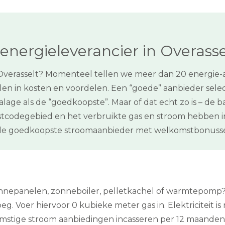
energieleverancier in Overasse
 Overasselt? Momenteel tellen we meer dan 20 energie-aa
len in kosten en voordelen. Een “goede” aanbieder selec
age als de “goedkoopste”. Maar of dat echt zo is – de basi
stcodegebied en het verbruikte gas en stroom hebben i
de goedkoopste stroomaanbieder met welkomstbonusse
zonnepanelen, zonneboiler, pelletkachel of warmtepomp? 
g. Voer hiervoor 0 kubieke meter gas in. Elektriciteit is
omstige stroom aanbiedingen incasseren per 12 maanden