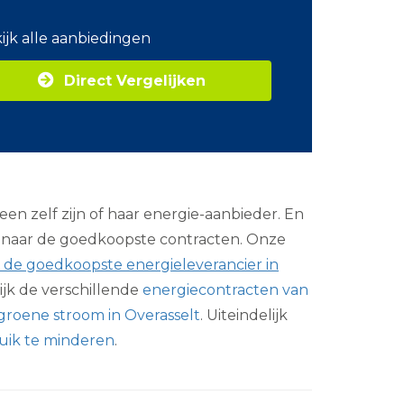
o
m
ijk alle aanbiedingen
Z
a
Direct Vergelijken
k
e
l
i
j
k
e
e
en zelf zijn of haar energie-aanbieder. En
n
e
us naar de goedkoopste contracten. Onze
r
s de goedkoopste energieleverancier in
g
i
jk de verschillende
energiecontracten van
e
groene stroom in Overasselt
. Uiteindelijk
uik te minderen
.