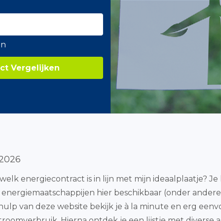
en
ct Vergelijken
 2026
 welk energiecontract is in lijn met mijn ideaalplaatje? J
wde energiemaatschappijen hier beschikbaar (onder andere
behulp van deze website bekijk je à la minute en erg ee
omverbruik. Hierna ontdek je een lijstje met diverse