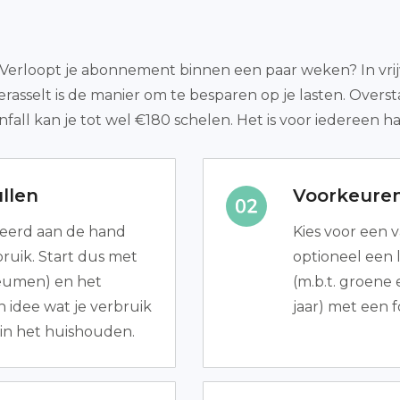
Verloopt je abonnement binnen een paar weken? In vrijw
erasselt is de manier om te besparen op je lasten. Ove
all kan je tot wel €180 schelen. Het is voor iedereen ha
llen
Voorkeure
leerd aan de hand
Kies voor een va
ruik. Start dus met
optioneel een 
Heumen) en het
(m.b.t. groene 
 idee wat je verbruik
jaar) met een f
 in het huishouden.