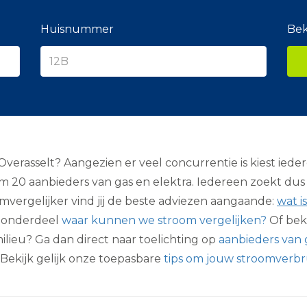
e
r
a
Huisnummer
Bek
n
c
i
e
r
rasselt? Aangezien er veel concurrentie is kiest iedere
ruim 20 aanbieders van gas en elektra. Iedereen zoekt d
oomvergelijker vind jij de beste adviezen aangaande:
wat i
et onderdeel
waar kunnen we stroom vergelijken?
Of beki
r milieu? Ga dan direct naar toelichting op
aanbieders van 
 Bekijk gelijk onze toepasbare
tips om jouw stroomverbr