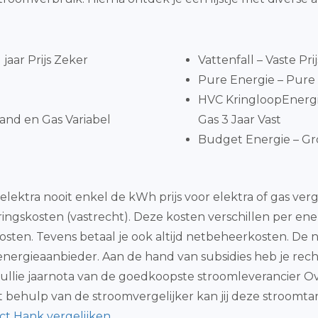
jaar Prijs Zeker
Vattenfall – Vaste Pri
Pure Energie – Pure 
HVC KringloopEnergi
and en Gas Variabel
Gas 3 Jaar Vast
Budget Energie – Gro
elektra nooit enkel de kWh prijs voor elektra of gas 
ringskosten (vastrecht). Deze kosten verschillen per en
kosten. Tevens betaal je ook altijd netbeheerkosten. De n
e energieaanbieder. Aan de hand van subsidies heb je re
llie jaarnota van de goedkoopste stroomleverancier Over
t behulp van de stroomvergelijker kan jij deze stroom
ct Hank vergelijken
.