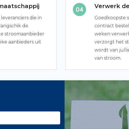
maatschappij
Verwerk de
 leveranciers die in
Goedkoopste 
 Rangschik de
contract bestel
ste stroomaanbieder
weken verwerk
eke aanbieders uit
verzorgt het st
wordt van jullie
van stroom.