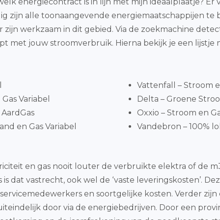
welk energiecontract is in lijn met mijn ideaalplaatje? Er
ig zijn alle toonaangevende energiemaatschappijen te b
or zijn werkzaam in dit gebied. Via de zoekmachine dete
met jouw stroomverbruik. Hierna bekijk je een lijstje
l
Vattenfall – Stroom 
Gas Variabel
Delta – Groene Stroom
 AardGas
Oxxio – Stroom en G
and en Gas Variabel
Vandebron – 100% lok
iciteit en gas nooit louter de verbruikte elektra of d
s is dat vastrecht, ook wel de ‘vaste leveringskosten’. D
ervicemedewerkers en soortgelijke kosten. Verder zijn
uiteindelijk door via de energiebedrijven. Door een pro