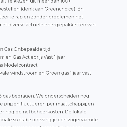
 valt te kiezen uit meer dan 100+
estellen (denk aan Greenchoice). En
cteer je rap en zonder problemen het
 met diverse actuele energiepakketten van
en Gas Onbepaalde tijd
 en Gas Actieprijs Vast 1 jaar
as Modelcontract
ale windstroom en Groen gas 1 jaar vast
e m3 gas bedragen. We onderscheiden nog
eze prijzen fluctueren per maatschappij, en
 er nog de netbeheerkosten. De lokale
vinciale subsidie ontvang je een zogenaamde