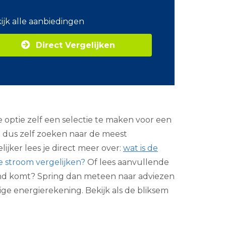
o
m
ijk alle aanbiedingen
Z
a
Direct Vergelijken
k
e
l
i
j
k
e
e
optie zelf een selectie te maken voor een
n
e
nt dus zelf zoeken naar de meest
r
lijker lees je direct meer over:
wat is de
g
i
 stroom vergelijken?
Of lees aanvullende
e
stand komt? Spring dan meteen naar adviezen
ge energierekening. Bekijk als de bliksem