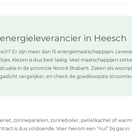
energieleverancier in Heesch
sch? Er zijn meer dan 15 energiemaatschappijen. Leveran
. Kiezen is dus best lastig. Veel maatschappijen zetten
situatie in de provincie Noord-Brabant. Zaken als woon
e gaslicht vergelijker, en check de goedkoopste stroom
tenet, zonnepanelen, zonneboiler, pelletkachel of warm
tract is dus voldoende. Voer hierom een “nul” bij gas in. E