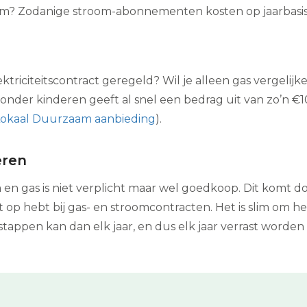
oom? Zodanige stroom-abonnementen kosten op jaarbasi
ektriciteitscontract geregeld? Wil je alleen gas vergelij
onder kinderen geeft al snel een bedrag uit van zo’n €10
 Lokaal Duurzaam aanbieding
).
eren
n gas is niet verplicht maar wel goedkoop. Dit komt do
op hebt bij gas- en stroomcontracten. Het is slim om herh
stappen kan dan elk jaar, en dus elk jaar verrast worde