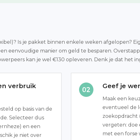
lexibel)? Is je pakket binnen enkele weken afgelopen? Eig
 een eenvoudige manier om geld te besparen. Overstapp
owerpeers kan je wel €130 opleveren. Denk je dat het in
n verbruik
Geef je we
Maak een keuze 
eventueel de loo
teld op basis van de
zoekopdracht (
de. Selecteer dus
vergeten: doe 
ernheze) en een
met een forse
chik je niet over