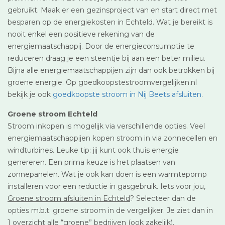
gebruikt. Maak er een gezinsproject van en start direct met
besparen op de energiekosten in Echteld. Wat je bereikt is
nooit enkel een positieve rekening van de
energiemaatschappij. Door de energieconsumptie te
reduceren draag je een steentje bij aan een beter milieu.
Bijna alle energiemaatschappijen zijn dan ook betrokken bij
groene energie. Op goedkoopstestroomvergelijken.nl
bekijk je ook
goedkoopste stroom in Nij Beets afsluiten
.
Groene stroom Echteld
Stroom inkopen is mogelijk via verschillende opties. Veel
energiemaatschappijen kopen stroom in via zonnecellen en
windturbines. Leuke tip: jij kunt ook thuis energie
genereren. Een prima keuze is het plaatsen van
zonnepanelen. Wat je ook kan doen is een warmtepomp
installeren voor een reductie in gasgebruik. Iets voor jou,
Groene stroom afsluiten in Echteld
? Selecteer dan de
opties m.b.t. groene stroom in de vergelijker. Je ziet dan in
1 overzicht alle “groene” bedrijven (ook zakelijk).