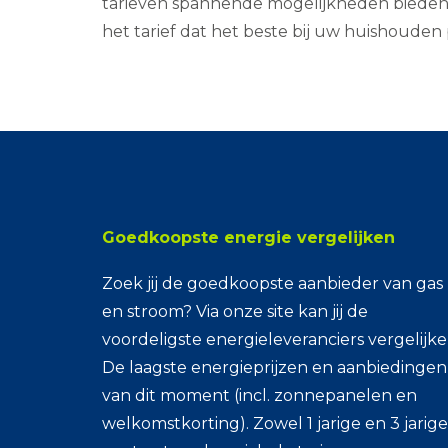
tarieven spannende mogelijkheden bieden. 
het tarief dat het beste bij uw huishouden 
Goedkoopste energie vergelijken
Zoek jij de goedkoopste aanbieder van gas
en stroom? Via onze site kan jij de
voordeligste energieleveranciers vergelijke
De laagste energieprijzen en aanbiedingen
van dit moment (incl. zonnepanelen en
welkomstkorting). Zowel 1 jarige en 3 jarige