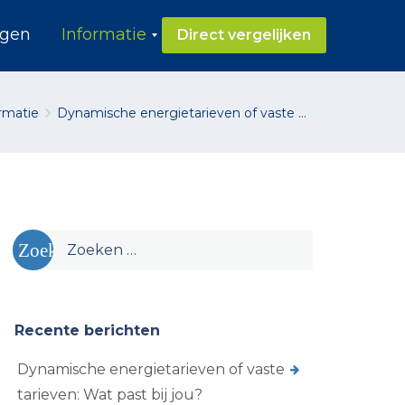
ngen
Informatie
Direct vergelijken
O
v
e
rmatie
Dynamische energietarieven of vaste ...
r
s
t
a
p
p
e
n
Zoeken
G
naar:
r
o
e
n
Recente berichten
e
S
Dynamische energietarieven of vaste
t
r
tarieven: Wat past bij jou?
o