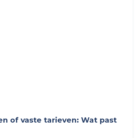
e
r
a
n
c
i
e
r
n of vaste tarieven: Wat past