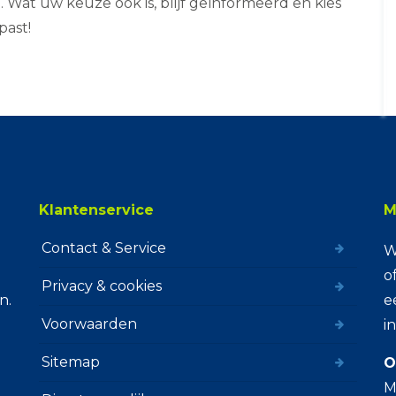
Wat uw keuze ook is, blijf geïnformeerd en kies
past!
Klantenservice
M
Contact & Service
W
o
Privacy & cookies
n.
e
Voorwaarden
i
Sitemap
O
M