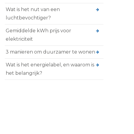
o
Wat is het nut van een
m
luchtbevochtiger?
Z
a
Gemiddelde kWh prijs voor
k
e
elektriciteit
l
i
3 manieren om duurzamer te wonen
j
k
e
Wat is het energielabel, en waarom is
e
het belangrijk?
n
e
r
g
i
e