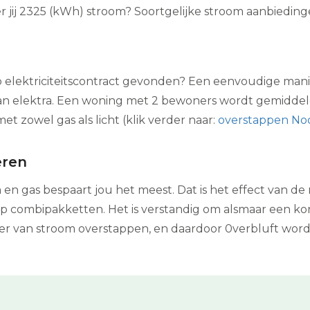
 jij 2325 (kWh) stroom? Soortgelijke stroom aanbiedinge
p elektriciteitscontract gevonden? Een eenvoudige manie
dan elektra. Een woning met 2 bewoners wordt gemidde
et zowel gas als licht (klik verder naar:
overstappen Noo
eren
n gas bespaart jou het meest. Dat is het effect van de
 combipakketten. Het is verstandig om alsmaar een kort
 weer van stroom overstappen, en daardoor 0verbluft wo