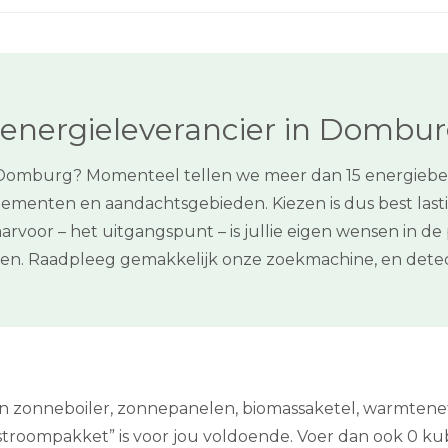
 energieleverancier in Dombu
 Domburg? Momenteel tellen we meer dan 15 energiebedri
ementen en aandachtsgebieden. Kiezen is dus best last
arvoor – het uitgangspunt – is jullie eigen wensen in d
sten. Raadpleeg gemakkelijk onze zoekmachine, en det
een zonneboiler, zonnepanelen, biomassaketel, warmten
stroompakket” is voor jou voldoende. Voer dan ook 0 kubie