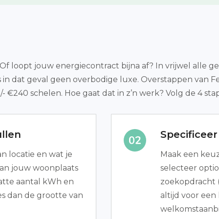
 loopt jouw energiecontract bijna af? In vrijwel alle g
s in dat geval geen overbodige luxe. Overstappen van Fe
/- €240 schelen. Hoe gaat dat in z’n werk? Volg de 4 st
llen
Specificee
an locatie en wat je
Maak een keuze
n van jouw woonplaats
selecteer optio
atte aantal kWh en
zoekopdracht (
es dan de grootte van
altijd voor een
welkomstaanbi