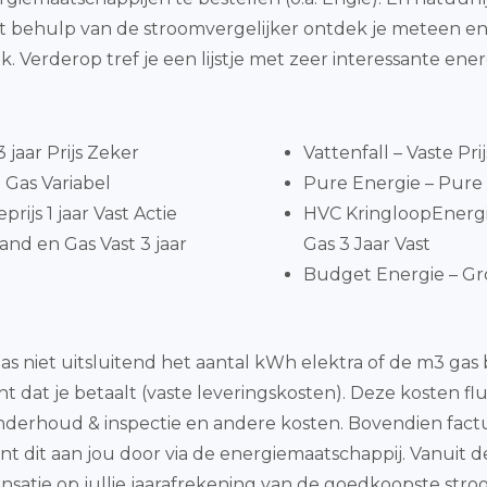
t behulp van de stroomvergelijker ontdek je meteen en
. Verderop tref je een lijstje met zeer interessante en
jaar Prijs Zeker
Vattenfall – Vaste Pri
Gas Variabel
Pure Energie – Pure 
ijs 1 jaar Vast Actie
HVC KringloopEnergi
nd en Gas Vast 3 jaar
Gas 3 Jaar Vast
Budget Energie – Gro
as niet uitsluitend het aantal kWh elektra of de m3 ga
t dat je betaalt (vaste leveringskosten). Deze kosten f
, onderhoud & inspectie en andere kosten. Bovendien fac
ent dit aan jou door via de energiemaatschappij. Vanuit 
ensatie op jullie jaarafrekening van de goedkoopste s