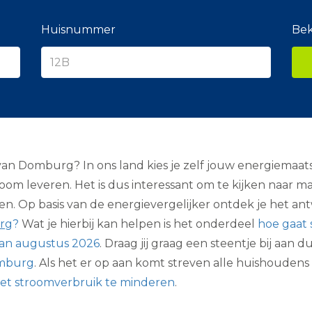
e
r
a
Huisnummer
Bek
n
c
i
e
r
Domburg? In ons land kies je zelf jouw energiemaatscha
troom leveren. Het is dus interessant om te kijken naar
en. Op basis van de energievergelijker ontdek je het a
urg
?
Wat je hierbij kan helpen is het onderdeel
hoe gaat 
van augustus 2026
. Draag jij graag een steentje bij aan
omburg
. Als het er op aan komt streven alle huishoudens
et stroomverbruik te minderen
.