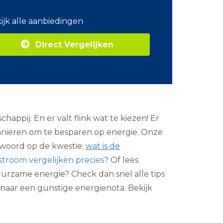
o
m
ijk alle aanbiedingen
Z
a
Direct Vergelijken
k
e
l
i
j
k
e
e
ppij. En er valt flink wat te kiezen! Er
n
e
 manieren om te besparen op energie. Onze
r
ntwoord op de kwestie:
wat is de
g
i
stroom vergelijken precies?
Of lees
e
 duurzame energie? Check dan snel alle tips
 naar een gunstige energienota. Bekijk