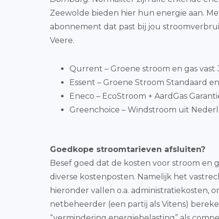
Zeewolde bieden hier hun energie aan. Me
abonnement dat past bij jou stroomverbruik
Veere.
Qurrent – Groene stroom en gas vast 3 
Essent – Groene Stroom Standaard en 
Eneco – EcoStroom + AardGas Garantiepr
Greenchoice – Windstroom uit Nederla
Goedkope stroomtarieven afsluiten?
Besef goed dat de kosten voor stroom en g
diverse kostenposten. Namelijk het vastrech
hieronder vallen o.a. administratiekosten
netbeheerder (een partij als Vitens) berek
“vermindering energiebelasting” als comp