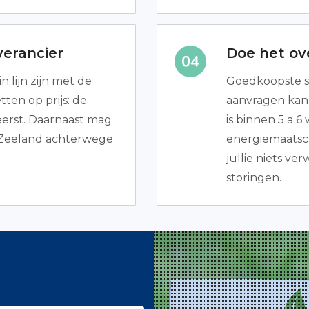
verancier
Doe het ove
in lijn zijn met de
Goedkoopste s
ten op prijs: de
aanvragen kan 
erst. Daarnaast mag
is binnen 5 a 
 Zeeland achterwege
energiemaatsch
jullie niets ve
storingen.