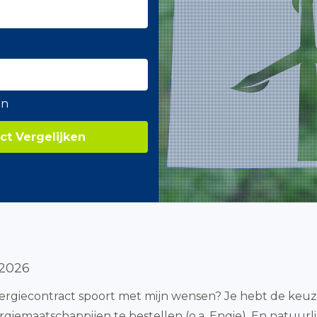
en
ct Vergelijken
 2026
ergiecontract spoort met mijn wensen? Je hebt de keuz
ergiemaatschappijen te bestellen (o.a. Engie). En natuurl