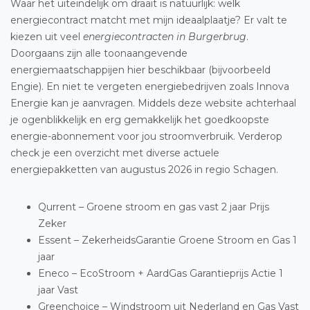
Waar het uiteindelijk om draait is natuurlijk: welk
energiecontract matcht met mijn ideaalplaatje? Er valt te
kiezen uit veel
energiecontracten in Burgerbrug
.
Doorgaans zijn alle toonaangevende
energiemaatschappijen hier beschikbaar (bijvoorbeeld
Engie). En niet te vergeten energiebedrijven zoals Innova
Energie kan je aanvragen. Middels deze website achterhaal
je ogenblikkelijk en erg gemakkelijk het goedkoopste
energie-abonnement voor jou stroomverbruik. Verderop
check je een overzicht met diverse actuele
energiepakketten van augustus 2026 in regio Schagen.
Qurrent – Groene stroom en gas vast 2 jaar Prijs
Zeker
Essent – ZekerheidsGarantie Groene Stroom en Gas 1
jaar
Eneco – EcoStroom + AardGas Garantieprijs Actie 1
jaar Vast
Greenchoice – Windstroom uit Nederland en Gas Vast