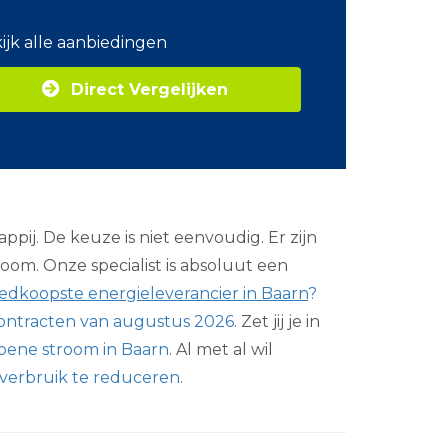
o
m
ijk alle aanbiedingen
Z
a
Direct Vergelijken
k
e
l
i
j
k
e
e
ij. De keuze is niet eenvoudig. Er zijn
n
e
m. Onze specialist is absoluut een
r
oedkoopste energieleverancier in Baarn
?
g
i
ontracten van augustus 2026
. Zet jij je in
e
roene stroom in Baarn
. Al met al wil
verbruik te reduceren
.