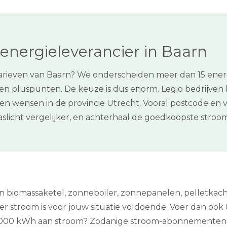
energieleverancier in Baarn
tarieven van Baarn? We onderscheiden meer dan 15 energ
 en pluspunten. De keuze is dus enorm. Legio bedrijven 
 eigen wensen in de provincie Utrecht. Vooral postcode e
slicht vergelijker, en achterhaal de goedkoopste stroom
een biomassaketel, zonneboiler, zonnepanelen, pelletka
stroom is voor jouw situatie voldoende. Voer dan ook 0 k
j 2000 kWh aan stroom? Zodanige stroom-abonnementen ko