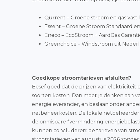
Qurrent – Groene stroom en gas vast 1 
Essent – Groene Stroom Standaard en
Eneco – EcoStroom + AardGas Garantiepr
Greenchoice – Windstroom uit Nederla
Goedkope stroomtarieven afsluiten?
Besef goed dat de prijzen van elektricitei
soorten kosten. Dan moet je denken aan vast
energieleverancier, en beslaan onder ande
netbeheerkosten. De lokale netbeheerder (bi
de onmisbare “vermindering energiebelasti
kunnen concluderen: de tarieven van stroo
stroomtarieven van augustus 2026 zonder