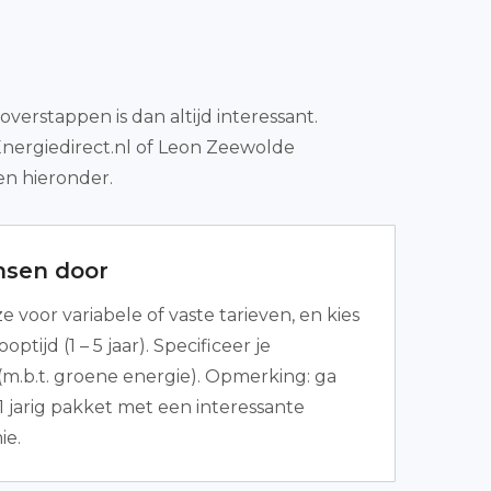
erstappen is dan altijd interessant.
Energiedirect.nl of Leon Zeewolde
pen hieronder.
nsen door
voor variabele of vaste tarieven, en kies
ptijd (1 – 5 jaar). Specificeer je
m.b.t. groene energie). Opmerking: ga
 1 jarig pakket met een interessante
e.