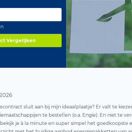
en
ct Vergelijken
 2026
contract sluit aan bij mijn ideaalplaatje? Er valt te kieze
emaatschappijen te bestellen (o.a. Engie). En niet te ve
 bekijk je à la minute en super simpel het goedkoopst
erzicht met het huidige aanbod energiepakketten van au