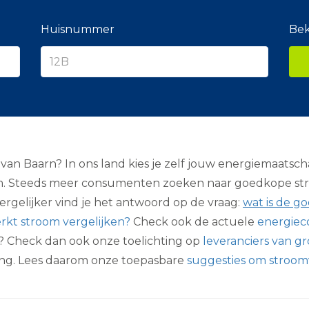
e
r
a
Huisnummer
Bek
n
c
i
e
r
 Baarn? In ons land kies je zelf jouw energiemaatschapp
m. Steeds meer consumenten zoeken naar goedkope stroo
gelijker vind je het antwoord op de vraag:
wat is de g
rkt stroom vergelijken?
Check ook de actuele
energiec
? Check dan ook onze toelichting op
leveranciers van g
ing. Lees daarom onze toepasbare
suggesties om stroom