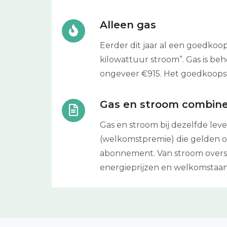
Alleen gas
Eerder dit jaar al een goedkoo
kilowattuur stroom”. Gas is be
ongeveer €915. Het goedkoopst 
Gas en stroom combin
Gas en stroom bij dezelfde lev
(welkomstpremie) die gelden op
abonnement. Van stroom overst
energieprijzen en welkomstaa