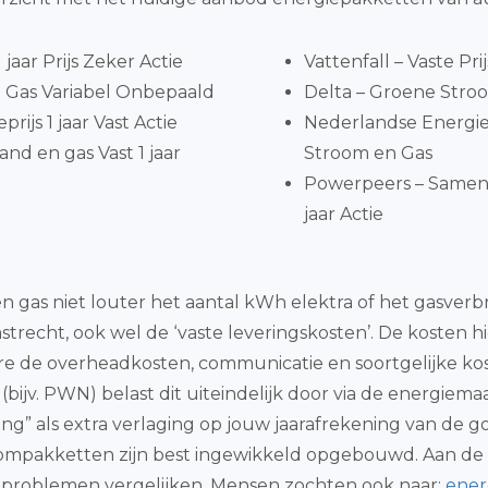
jaar Prijs Zeker Actie
Vattenfall – Vaste Pri
 Gas Variabel Onbepaald
Delta – Groene Stroo
ijs 1 jaar Vast Actie
Nederlandse Energie
nd en gas Vast 1 jaar
Stroom en Gas
Powerpeers – Samen
jaar Actie
t en gas niet louter het aantal kWh elektra of het gasv
recht, ook wel de ‘vaste leveringskosten’. De kosten hi
re de overheadkosten, communicatie en soortgelijke ko
jv. PWN) belast dit uiteindelijk door via de energiemaats
ng” als extra verlaging op jouw jaarafrekening van de 
mpakketten zijn best ingewikkeld opgebouwd. Aan de ha
 problemen vergelijken. Mensen zochten ook naar:
ener