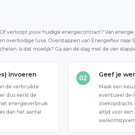
f verloopt jouw huidige energiecontract? Van energie ov
geen overbodige luxe. Overstappen van Energieflex naar 
schelen. Is dat moeilijk? Ga aan de slag met de vier stap
s) invoeren
Geef je we
van de verbruikte
Maak een keuze 
er dus eerst de
eventueel de loo
et energieverbruik.
zoekopdracht (
ies dan het aantal
altijd voor een
welkomstpremi